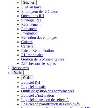
Sujettes
L’IA au travail
Employeur de référence
Opérations RH
Stratégie RH
Recrutement
Embauche
Intégration
Rétention des employés
Culture
Carrière
Paie et Rémunération
RH mondiales
Gestion de la Main-d’œuvre
Afficher tous les sujets
Ressources
Outils
Outils
Logiciel RH
Logiciel de paie
Outils de gestion des performances
Logiciel d’intégration
Logiciel de gestion des effectifs
Logiciel de planification des employés