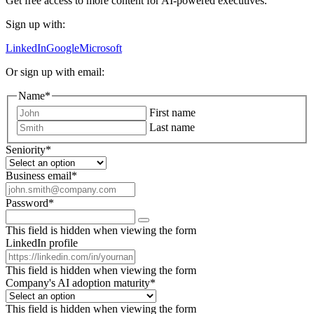
Get free access to more content for AI-powered executives.
Sign up with:
LinkedIn
Google
Microsoft
Or sign up with email:
Name
*
First name
Last name
Seniority
*
Business email
*
Password
*
This field is hidden when viewing the form
LinkedIn profile
This field is hidden when viewing the form
Company's AI adoption maturity
*
This field is hidden when viewing the form