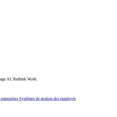
age AI. Rethink Work.
 entreprises
Systèmes de gestion des employés