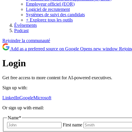
Employeur officiel (EOR)
Logiciel de recrutement
Systèmes de suivi des candidats
+ Explorez tous les outils
Événements
Podcast
Rejoindre la communauté
Add as a preferred source on Google
Opens new window
Rejoin
Login
Get free access to more content for AI-powered executives.
Sign up with:
LinkedIn
Google
Microsoft
Or sign up with email:
Name
*
First name