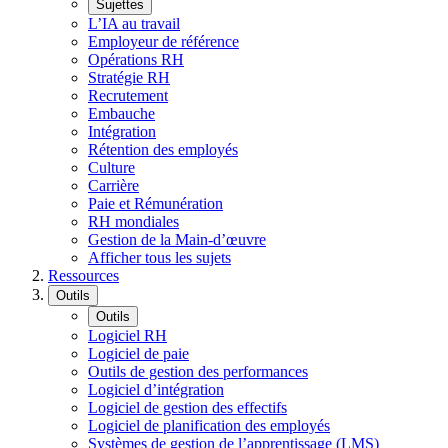
Sujettes
L’IA au travail
Employeur de référence
Opérations RH
Stratégie RH
Recrutement
Embauche
Intégration
Rétention des employés
Culture
Carrière
Paie et Rémunération
RH mondiales
Gestion de la Main-d’œuvre
Afficher tous les sujets
Ressources
Outils
Outils
Logiciel RH
Logiciel de paie
Outils de gestion des performances
Logiciel d’intégration
Logiciel de gestion des effectifs
Logiciel de planification des employés
Systèmes de gestion de l’apprentissage (LMS)