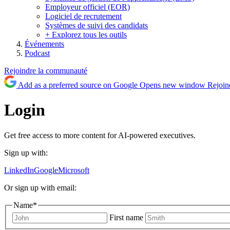
Employeur officiel (EOR)
Logiciel de recrutement
Systèmes de suivi des candidats
+ Explorez tous les outils
Événements
Podcast
Rejoindre la communauté
Add as a preferred source on Google
Opens new window
Rejoin
Login
Get free access to more content for AI-powered executives.
Sign up with:
LinkedIn
Google
Microsoft
Or sign up with email:
Name
*
First name