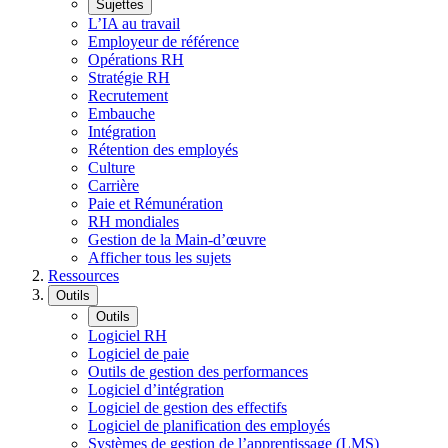
Sujettes
L’IA au travail
Employeur de référence
Opérations RH
Stratégie RH
Recrutement
Embauche
Intégration
Rétention des employés
Culture
Carrière
Paie et Rémunération
RH mondiales
Gestion de la Main-d’œuvre
Afficher tous les sujets
Ressources
Outils
Outils
Logiciel RH
Logiciel de paie
Outils de gestion des performances
Logiciel d’intégration
Logiciel de gestion des effectifs
Logiciel de planification des employés
Systèmes de gestion de l’apprentissage (LMS)