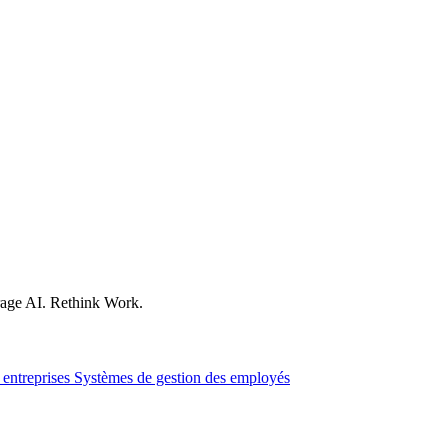
age AI. Rethink Work.
 entreprises
Systèmes de gestion des employés