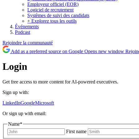
Employeur officiel (EOR)
Logiciel de recrutement
Systèmes de suivi des candidats
+ Explorez tous les outils
Événements
Podcast
Rejoindre la communauté
Add as a preferred source on Google
Opens new window
Rejoin
Login
Get free access to more content for AI-powered executives.
Sign up with:
LinkedIn
Google
Microsoft
Or sign up with email:
Name
*
First name