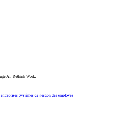
age AI. Rethink Work.
 entreprises
Systèmes de gestion des employés