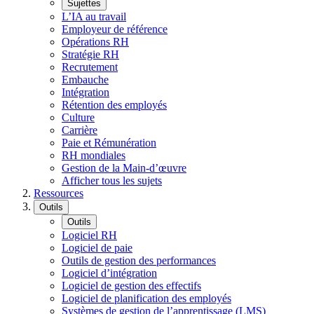
Sujettes
L’IA au travail
Employeur de référence
Opérations RH
Stratégie RH
Recrutement
Embauche
Intégration
Rétention des employés
Culture
Carrière
Paie et Rémunération
RH mondiales
Gestion de la Main-d’œuvre
Afficher tous les sujets
Ressources
Outils
Outils
Logiciel RH
Logiciel de paie
Outils de gestion des performances
Logiciel d’intégration
Logiciel de gestion des effectifs
Logiciel de planification des employés
Systèmes de gestion de l’apprentissage (LMS)