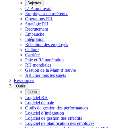
Sujettes
L’IA au travail
Employeur de référence
Opérations RH
Stratégie RH
Recrutement
Embauche
Intégration
Rétention des employés
Culture
Carrière
Paie et Rémunération
RH mondiales
Gestion de la Main-d’œuvre
Afficher tous les sujets
Ressources
Outils
Outils
Logiciel RH
Logiciel de paie
Outils de gestion des performances
Logiciel d’intégration
Logiciel de gestion des effectifs
Logiciel de planification des employés