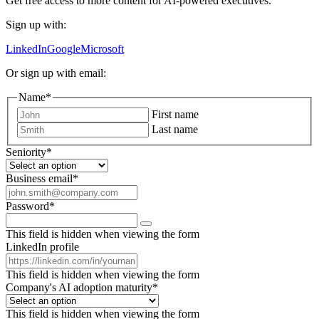
Get free access to more content for AI-powered executives.
Sign up with:
LinkedIn
Google
Microsoft
Or sign up with email:
Name
*
First name
Last name
Seniority
*
Business email
*
Password
*
This field is hidden when viewing the form
LinkedIn profile
This field is hidden when viewing the form
Company's AI adoption maturity
*
This field is hidden when viewing the form