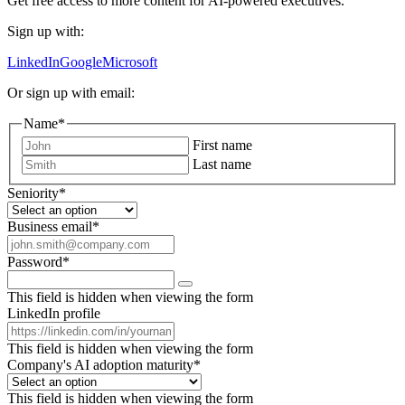
Get free access to more content for AI-powered executives.
Sign up with:
LinkedIn
Google
Microsoft
Or sign up with email:
Name
*
First name
Last name
Seniority
*
Business email
*
Password
*
This field is hidden when viewing the form
LinkedIn profile
This field is hidden when viewing the form
Company's AI adoption maturity
*
This field is hidden when viewing the form