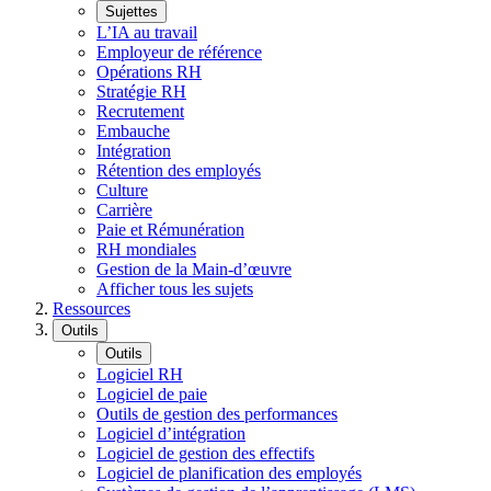
Sujettes
L’IA au travail
Employeur de référence
Opérations RH
Stratégie RH
Recrutement
Embauche
Intégration
Rétention des employés
Culture
Carrière
Paie et Rémunération
RH mondiales
Gestion de la Main-d’œuvre
Afficher tous les sujets
Ressources
Outils
Outils
Logiciel RH
Logiciel de paie
Outils de gestion des performances
Logiciel d’intégration
Logiciel de gestion des effectifs
Logiciel de planification des employés