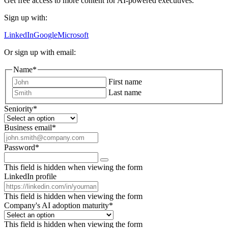
Get free access to more content for AI-powered executives.
Sign up with:
LinkedIn
Google
Microsoft
Or sign up with email:
Name
*
First name
Last name
Seniority
*
Business email
*
Password
*
This field is hidden when viewing the form
LinkedIn profile
This field is hidden when viewing the form
Company's AI adoption maturity
*
This field is hidden when viewing the form