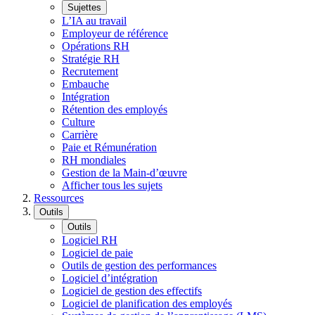
Sujettes
L’IA au travail
Employeur de référence
Opérations RH
Stratégie RH
Recrutement
Embauche
Intégration
Rétention des employés
Culture
Carrière
Paie et Rémunération
RH mondiales
Gestion de la Main-d’œuvre
Afficher tous les sujets
Ressources
Outils
Outils
Logiciel RH
Logiciel de paie
Outils de gestion des performances
Logiciel d’intégration
Logiciel de gestion des effectifs
Logiciel de planification des employés