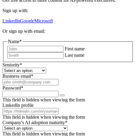
Get free access to more content for AI-powered executives.
Sign up with:
LinkedIn
Google
Microsoft
Or sign up with email:
Name
*
First name
Last name
Seniority
*
Business email
*
Password
*
This field is hidden when viewing the form
LinkedIn profile
This field is hidden when viewing the form
Company's AI adoption maturity
*
This field is hidden when viewing the form