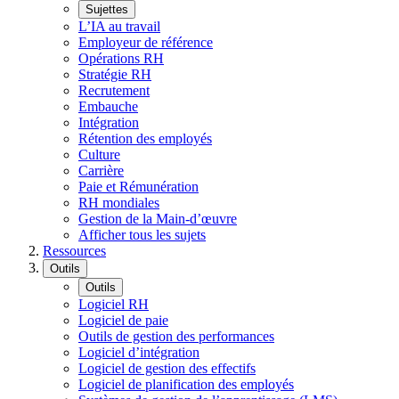
Sujettes
L’IA au travail
Employeur de référence
Opérations RH
Stratégie RH
Recrutement
Embauche
Intégration
Rétention des employés
Culture
Carrière
Paie et Rémunération
RH mondiales
Gestion de la Main-d’œuvre
Afficher tous les sujets
Ressources
Outils
Outils
Logiciel RH
Logiciel de paie
Outils de gestion des performances
Logiciel d’intégration
Logiciel de gestion des effectifs
Logiciel de planification des employés