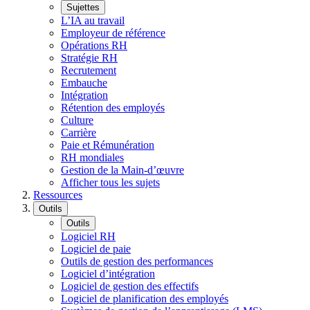
Sujettes
L’IA au travail
Employeur de référence
Opérations RH
Stratégie RH
Recrutement
Embauche
Intégration
Rétention des employés
Culture
Carrière
Paie et Rémunération
RH mondiales
Gestion de la Main-d’œuvre
Afficher tous les sujets
Ressources
Outils
Outils
Logiciel RH
Logiciel de paie
Outils de gestion des performances
Logiciel d’intégration
Logiciel de gestion des effectifs
Logiciel de planification des employés