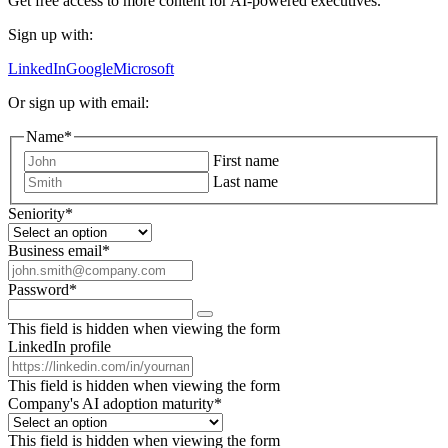
Get free access to more content for AI-powered executives.
Sign up with:
LinkedIn
Google
Microsoft
Or sign up with email:
Name
*
First name
Last name
Seniority
*
Business email
*
Password
*
This field is hidden when viewing the form
LinkedIn profile
This field is hidden when viewing the form
Company's AI adoption maturity
*
This field is hidden when viewing the form