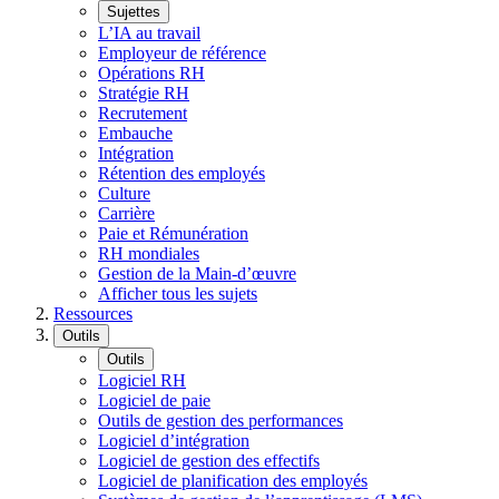
Sujettes
L’IA au travail
Employeur de référence
Opérations RH
Stratégie RH
Recrutement
Embauche
Intégration
Rétention des employés
Culture
Carrière
Paie et Rémunération
RH mondiales
Gestion de la Main-d’œuvre
Afficher tous les sujets
Ressources
Outils
Outils
Logiciel RH
Logiciel de paie
Outils de gestion des performances
Logiciel d’intégration
Logiciel de gestion des effectifs
Logiciel de planification des employés