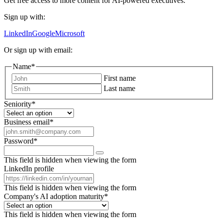
Get free access to more content for AI-powered executives.
Sign up with:
LinkedIn
Google
Microsoft
Or sign up with email:
Name
*
First name
Last name
Seniority
*
Business email
*
Password
*
This field is hidden when viewing the form
LinkedIn profile
This field is hidden when viewing the form
Company's AI adoption maturity
*
This field is hidden when viewing the form