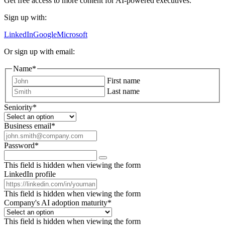
Get free access to more content for AI-powered executives.
Sign up with:
LinkedIn
Google
Microsoft
Or sign up with email:
Name
*
First name
Last name
Seniority
*
Business email
*
Password
*
This field is hidden when viewing the form
LinkedIn profile
This field is hidden when viewing the form
Company's AI adoption maturity
*
This field is hidden when viewing the form