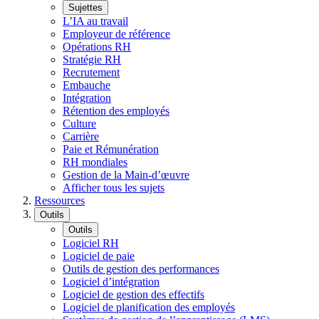
Sujettes
L’IA au travail
Employeur de référence
Opérations RH
Stratégie RH
Recrutement
Embauche
Intégration
Rétention des employés
Culture
Carrière
Paie et Rémunération
RH mondiales
Gestion de la Main-d’œuvre
Afficher tous les sujets
Ressources
Outils
Outils
Logiciel RH
Logiciel de paie
Outils de gestion des performances
Logiciel d’intégration
Logiciel de gestion des effectifs
Logiciel de planification des employés