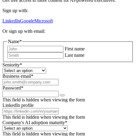
Get free access to more content for AI-powered executives.
Sign up with:
LinkedIn
Google
Microsoft
Or sign up with email:
Name
*
First name
Last name
Seniority
*
Business email
*
Password
*
This field is hidden when viewing the form
LinkedIn profile
This field is hidden when viewing the form
Company's AI adoption maturity
*
This field is hidden when viewing the form