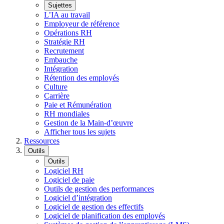
Sujettes
L’IA au travail
Employeur de référence
Opérations RH
Stratégie RH
Recrutement
Embauche
Intégration
Rétention des employés
Culture
Carrière
Paie et Rémunération
RH mondiales
Gestion de la Main-d’œuvre
Afficher tous les sujets
Ressources
Outils
Outils
Logiciel RH
Logiciel de paie
Outils de gestion des performances
Logiciel d’intégration
Logiciel de gestion des effectifs
Logiciel de planification des employés