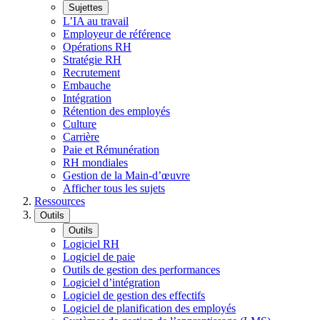
Sujettes
L’IA au travail
Employeur de référence
Opérations RH
Stratégie RH
Recrutement
Embauche
Intégration
Rétention des employés
Culture
Carrière
Paie et Rémunération
RH mondiales
Gestion de la Main-d’œuvre
Afficher tous les sujets
Ressources
Outils
Outils
Logiciel RH
Logiciel de paie
Outils de gestion des performances
Logiciel d’intégration
Logiciel de gestion des effectifs
Logiciel de planification des employés