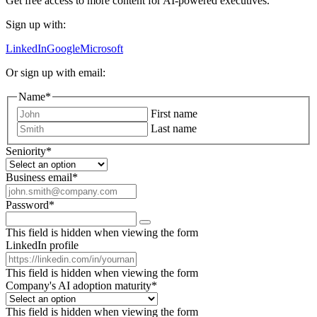
Get free access to more content for AI-powered executives.
Sign up with:
LinkedIn
Google
Microsoft
Or sign up with email:
Name
*
First name
Last name
Seniority
*
Business email
*
Password
*
This field is hidden when viewing the form
LinkedIn profile
This field is hidden when viewing the form
Company's AI adoption maturity
*
This field is hidden when viewing the form