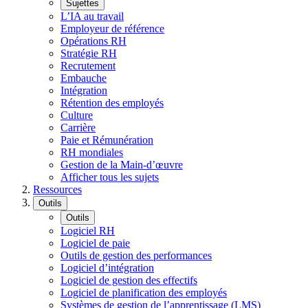
Sujettes
L’IA au travail
Employeur de référence
Opérations RH
Stratégie RH
Recrutement
Embauche
Intégration
Rétention des employés
Culture
Carrière
Paie et Rémunération
RH mondiales
Gestion de la Main-d’œuvre
Afficher tous les sujets
Ressources
Outils
Outils
Logiciel RH
Logiciel de paie
Outils de gestion des performances
Logiciel d’intégration
Logiciel de gestion des effectifs
Logiciel de planification des employés
Systèmes de gestion de l’apprentissage (LMS)