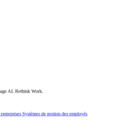
age AI. Rethink Work.
 entreprises
Systèmes de gestion des employés