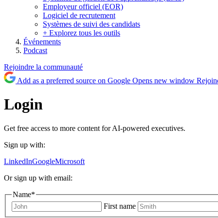
Employeur officiel (EOR)
Logiciel de recrutement
Systèmes de suivi des candidats
+ Explorez tous les outils
Événements
Podcast
Rejoindre la communauté
Add as a preferred source on Google
Opens new window
Rejoin
Login
Get free access to more content for AI-powered executives.
Sign up with:
LinkedIn
Google
Microsoft
Or sign up with email:
Name
*
First name