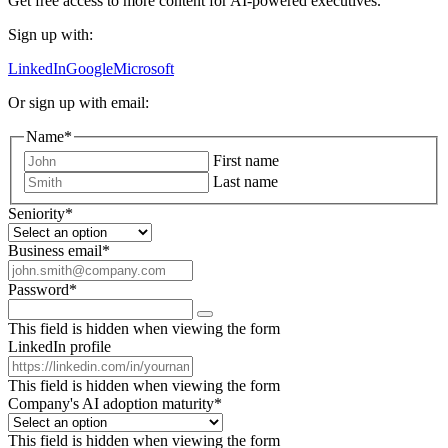
Get free access to more content for AI-powered executives.
Sign up with:
LinkedIn
Google
Microsoft
Or sign up with email:
Name
*
First name
Last name
Seniority
*
Business email
*
Password
*
This field is hidden when viewing the form
LinkedIn profile
This field is hidden when viewing the form
Company's AI adoption maturity
*
This field is hidden when viewing the form