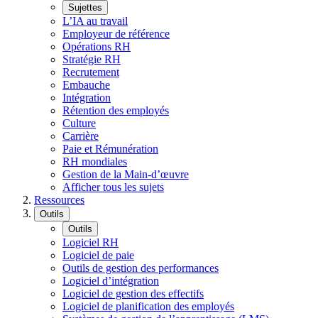
Sujettes
L’IA au travail
Employeur de référence
Opérations RH
Stratégie RH
Recrutement
Embauche
Intégration
Rétention des employés
Culture
Carrière
Paie et Rémunération
RH mondiales
Gestion de la Main-d’œuvre
Afficher tous les sujets
Ressources
Outils
Outils
Logiciel RH
Logiciel de paie
Outils de gestion des performances
Logiciel d’intégration
Logiciel de gestion des effectifs
Logiciel de planification des employés