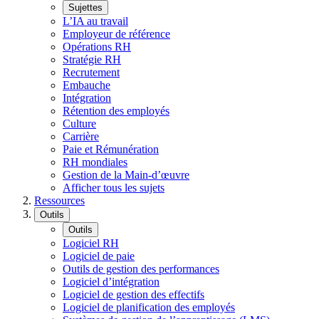
Sujettes
L’IA au travail
Employeur de référence
Opérations RH
Stratégie RH
Recrutement
Embauche
Intégration
Rétention des employés
Culture
Carrière
Paie et Rémunération
RH mondiales
Gestion de la Main-d’œuvre
Afficher tous les sujets
Ressources
Outils
Outils
Logiciel RH
Logiciel de paie
Outils de gestion des performances
Logiciel d’intégration
Logiciel de gestion des effectifs
Logiciel de planification des employés