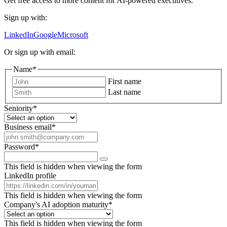
Get free access to more content for AI-powered executives.
Sign up with:
LinkedIn
Google
Microsoft
Or sign up with email:
Name
*
First name
Last name
Seniority
*
Business email
*
Password
*
This field is hidden when viewing the form
LinkedIn profile
This field is hidden when viewing the form
Company's AI adoption maturity
*
This field is hidden when viewing the form