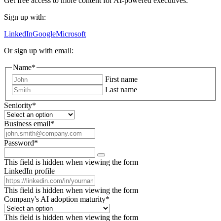
Get free access to more content for AI-powered executives.
Sign up with:
LinkedIn
Google
Microsoft
Or sign up with email:
Name
*
First name
Last name
Seniority
*
Business email
*
Password
*
This field is hidden when viewing the form
LinkedIn profile
This field is hidden when viewing the form
Company's AI adoption maturity
*
This field is hidden when viewing the form