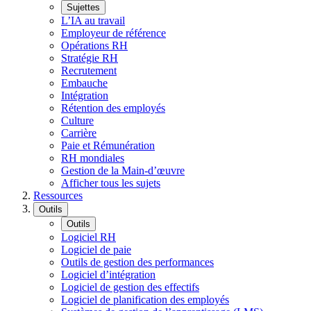
Sujettes
L’IA au travail
Employeur de référence
Opérations RH
Stratégie RH
Recrutement
Embauche
Intégration
Rétention des employés
Culture
Carrière
Paie et Rémunération
RH mondiales
Gestion de la Main-d’œuvre
Afficher tous les sujets
Ressources
Outils
Outils
Logiciel RH
Logiciel de paie
Outils de gestion des performances
Logiciel d’intégration
Logiciel de gestion des effectifs
Logiciel de planification des employés