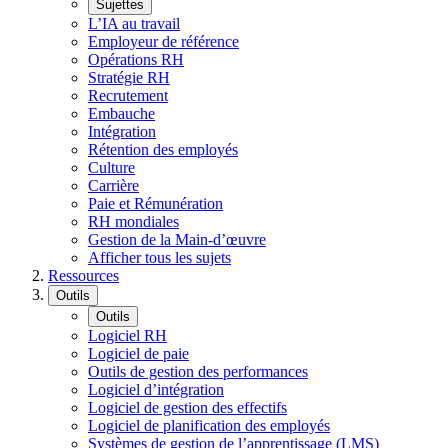
Sujettes
L’IA au travail
Employeur de référence
Opérations RH
Stratégie RH
Recrutement
Embauche
Intégration
Rétention des employés
Culture
Carrière
Paie et Rémunération
RH mondiales
Gestion de la Main-d’œuvre
Afficher tous les sujets
Ressources
Outils
Outils
Logiciel RH
Logiciel de paie
Outils de gestion des performances
Logiciel d’intégration
Logiciel de gestion des effectifs
Logiciel de planification des employés
Systèmes de gestion de l’apprentissage (LMS)