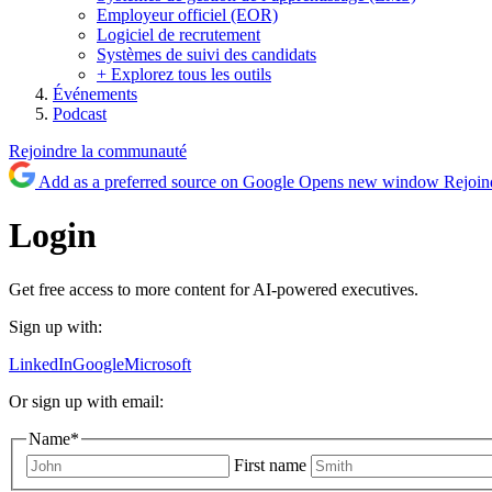
Employeur officiel (EOR)
Logiciel de recrutement
Systèmes de suivi des candidats
+ Explorez tous les outils
Événements
Podcast
Rejoindre la communauté
Add as a preferred source on Google
Opens new window
Rejoin
Login
Get free access to more content for AI-powered executives.
Sign up with:
LinkedIn
Google
Microsoft
Or sign up with email:
Name
*
First name