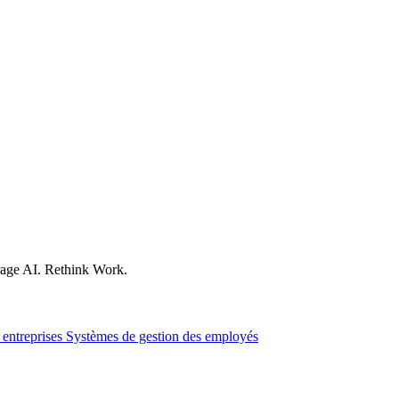
age AI. Rethink Work.
 entreprises
Systèmes de gestion des employés