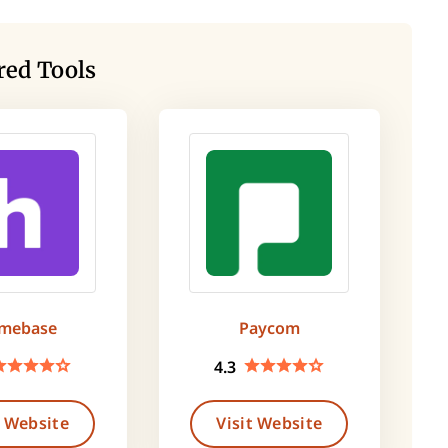
red Tools
mebase
Paycom
4.3
t Website
Visit Website