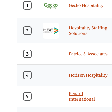
1
Gecko Hospitality
Hospitality Staffing
2
Solutions
3
Patrice & Associates
4
Horizon Hospitality
Renard
5
International