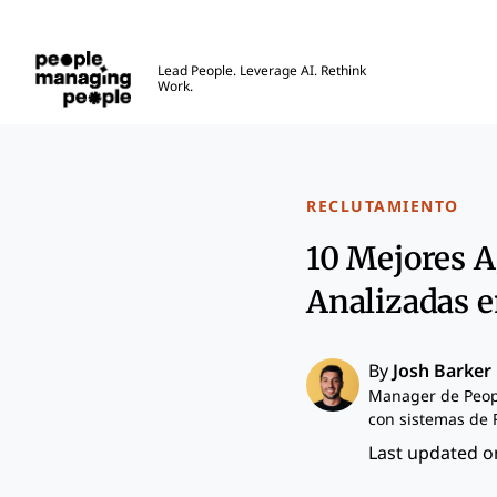
Personas que gestionan personas
Lead People. Leverage AI. Rethink
Work.
Skip to main content
RECLUTAMIENTO
10 Mejores A
Analizadas 
By
Josh Barker
Manager de Peop
con sistemas de 
Last updated on