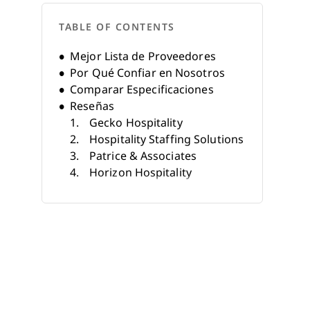
TABLE OF CONTENTS
Mejor Lista de Proveedores
Por Qué Confiar en Nosotros
Comparar Especificaciones
Reseñas
Gecko Hospitality
Hospitality Staffing Solutions
Patrice & Associates
Horizon Hospitality
Renard International
LGC Hospitality
ACCUR Recruiting Services
DV Careers Recruitment
Agency
Hospitality Confidential
Global Hospitality
Otras Agencias de