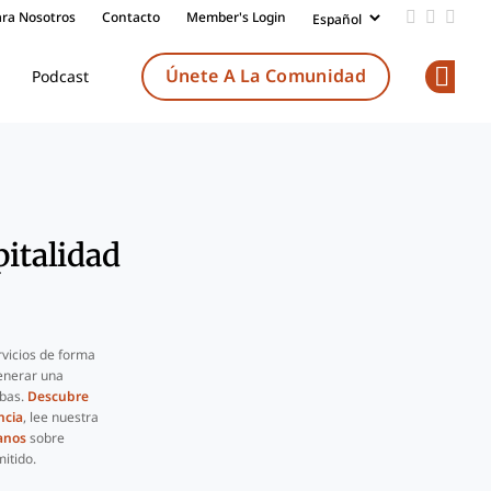
ara Nosotros
Contacto
Member's Login
Add us on
Follow 
Follo
Únete A La Comunidad
Podcast
Op
italidad
rvicios de forma
enerar una
ebas.
Descubre
ncia
, lee nuestra
anos
sobre
itido.