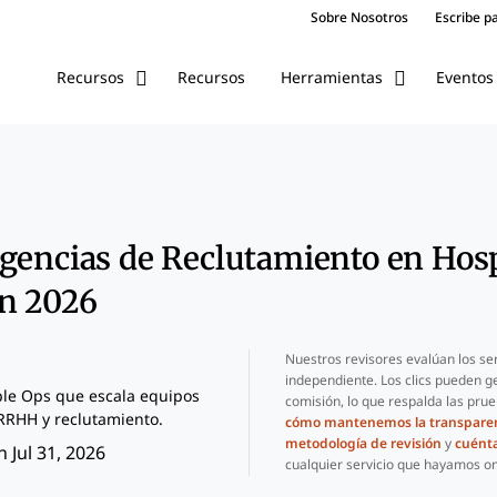
Sobre Nosotros
Escribe p
Recursos
Eventos
Recursos
Herramientas
gencias de Reclutamiento en Hosp
en 2026
Nuestros revisores evalúan los se
independiente. Los clics pueden g
le Ops que escala equipos
comisión, lo que respalda las pru
RRHH y reclutamiento.
cómo mantenemos la transpare
metodología de revisión
y
cuént
 Jul 31, 2026
cualquier servicio que hayamos om