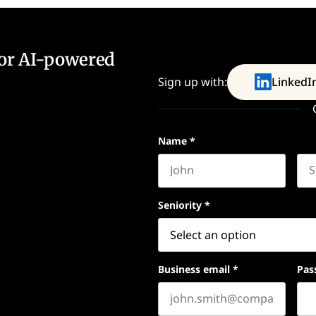
for AI-powered
Sign up with:
LinkedI
Name
*
First name
Las
Seniority
*
Business email
*
Pas