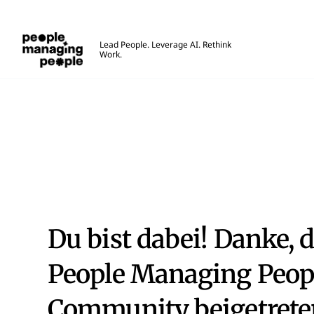
Menschen, die Menschen führen
Lead People. Leverage AI. Rethink
Work.
Skip to main content
Vielen Dank
Du bist dabei! Danke, 
People Managing Peop
Community beigetreten