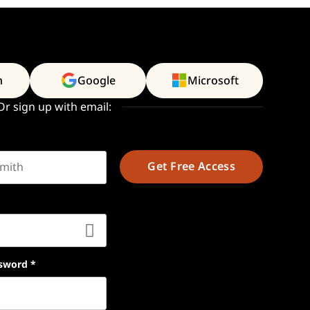
n
Google
Microsoft
Or sign up with email:
t name
sword
*