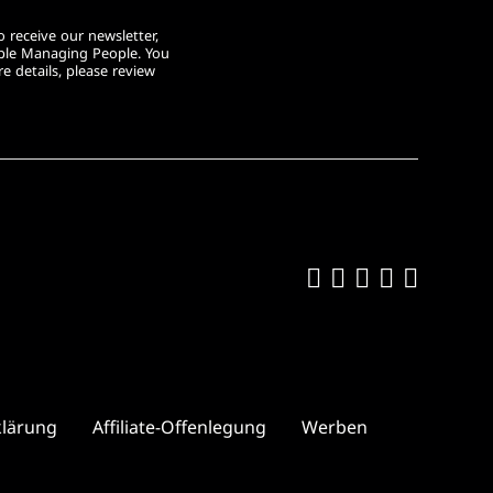
 receive our newsletter,
ople Managing People. You
e details, please review
Like us on Fa
Follow us on
Follow us 
Add us o
Follow
klärung
Affiliate-Offenlegung
Werben