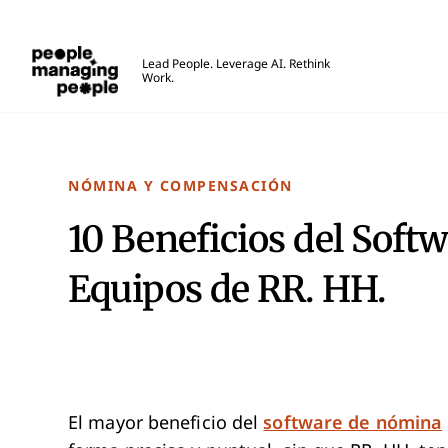
Personas que gestionan personas
Lead People. Leverage AI. Rethink
Work.
Skip to main content
NÓMINA Y COMPENSACIÓN
10 Beneficios del Soft
Equipos de RR. HH.
El mayor beneficio del
software de nómina