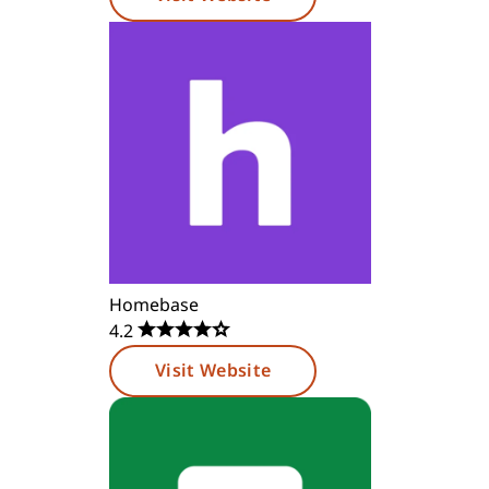
Homebase
4.2
Visit Website