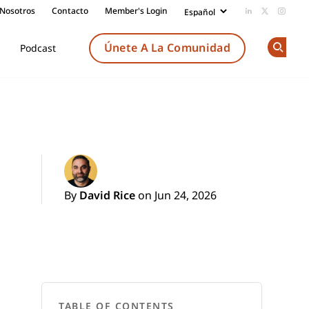
 Nosotros
Contacto
Member's Login
Add us on Li
Follow us
Follow
Únete A La Comunidad
Podcast
Op
By
David Rice
on Jun 24, 2026
TABLE OF CONTENTS