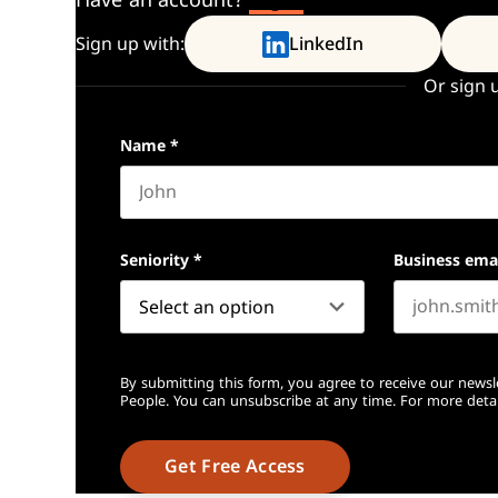
Have an account?
Log In
Sign up with:
LinkedIn
Or sign 
Name
*
First name
Seniority
*
Business ema
By submitting this form, you agree to receive our newsl
People. You can unsubscribe at any time. For more detai