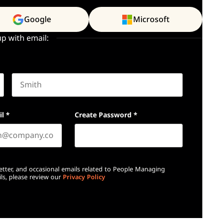
Google
Microsoft
up with email:
Last name
il
*
Create Password
*
etter, and occasional emails related to People Managing
ls, please review our
Privacy Policy