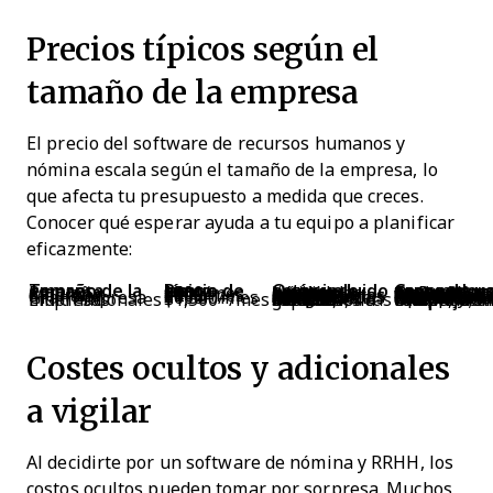
Precios típicos según el
tamaño de la empresa
El precio del software de recursos humanos y
nómina escala según el tamaño de la empresa, lo
que afecta tu presupuesto a medida que creces.
Conocer qué esperar ayuda a tu equipo a planificar
eficazmente:
Tamaño de la empresa
Rango de precio típico
Qué suele estar incluido
Casos de uso comunes y proveed
Pequeña empresa
$50–$200/mes
Nómina básica, gestión de empleados, soporte limitado
Startups, equipos pequeños; Gusto, Wave, OnPay
Mediana empresa
$200–$600/mes
Nómina, herramientas de RRHH, informes básicos, algunas integraciones
Empresas en crecimiento, necesidades diversas; ADP, Paychex, BambooHR
Gran empresa
$600–$1,500/mes
Informes avanzados, suite completa de RRHH, integraciones
Operaciones complejas, múltiples ubicaciones; Workday, UKG, Zenefits
Empresas multinacionales
$1,500+/mes
Soluciones a medida, soporte dedicado, características globales
Multinacionales, cumplimiento complejo; SAP, 
Costes ocultos y adicionales
a vigilar
Al decidirte por un software de nómina y RRHH, los
costos ocultos pueden tomar por sorpresa. Muchos