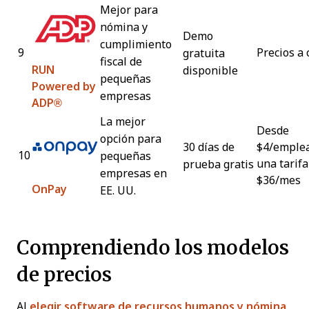
Mejor para
nómina y
Demo
cumplimiento
9
Precios a 
gratuita
fiscal de
RUN
disponible
pequeñas
Powered by
empresas
ADP®
La mejor
Desde
opción para
30 días de
$4/emple
10
pequeñas
una tarif
prueba gratis
empresas en
$36/mes
OnPay
EE. UU.
Comprendiendo los modelos
de precios
Al
elegir software de recursos humanos y nómina
,