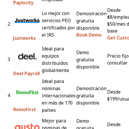
Paylocity
Desde
Lo mejor con
Demostración
$8/emple
servicios PEO
gratuita
2
$50/mes d
certificados por
disponible
base
el IRS
Book Demo
Get Custo
Justworks
Ideal para
Demo
equipos
Precio fijo
3
gratuita
consultar
distribuidos
disponible
globalmente
Deel Payroll
Ideal para
nóminas
Demostración
Desde
4
internacionales
gratuita
$199/usu
en más de 170
disponible
RemoFirst
países
Mejor para
Demo
Desde
nóminas de
gratuita