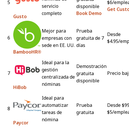
5
$6/emple
servicio
disponible
Get Custo
completo
Book Demo
Gusto
Mejor para
Prueba
Desde
6
empresas con
gratuita de 7
$4.95/em
sede en EE. UU.
días
BambooHR®
Ideal para la
Demostración
gestión
7
Precio baj
gratuita
centralizada de
disponible
nóminas
HiBob
Ideal para
automatizar
Prueba
Desde $99
8
$5/emple
tareas de
gratuita
nómina
Paycor