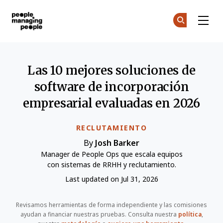
Personas que gestionan personas
Ún
Ún
Skip to main content
Las 10 mejores soluciones de
software de incorporación
empresarial evaluadas en 2026
RECLUTAMIENTO
By
Josh Barker
Manager de People Ops que escala equipos
con sistemas de RRHH y reclutamiento.
Last updated on Jul 31, 2026
Revisamos herramientas de forma independiente y las comisiones
ayudan a financiar nuestras pruebas. Consulta nuestra
política
,