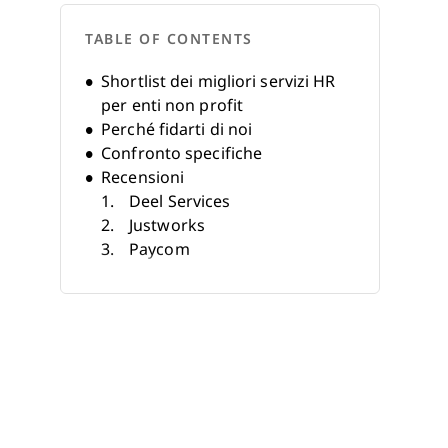
TABLE OF CONTENTS
Shortlist dei migliori servizi HR
per enti non profit
Perché fidarti di noi
Confronto specifiche
Recensioni
Deel Services
Justworks
Paycom
Citation Canada
TriNet
Nonprofit HR
Astron Solutions
Helios HR
Mission Edge
501(c) HR Services
Altri servizi HR per