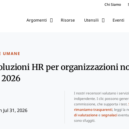
Chi Siamo
Risorse
Eventi
Argomenti
Utensili
E UMANE
soluzioni HR per organizzazioni no
l 2026
I nostri recensori valutano i serviz
indipendente. I clic possono gene
commissione, che supporta i test.
rimaniamo trasparenti
, leggi la 
 Jul 31, 2026
di valutazione
e
segnalaci
eventua
sono sfuggiti.