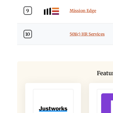
9
Mission Edge
10
501(c) HR Services
Featu