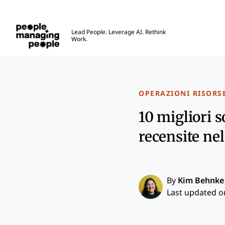
Gestione delle Persone
Lead People. Leverage AI. Rethink
Work.
Skip to main content
OPERAZIONI RISORS
10 migliori 
recensite ne
By
Kim Behnke
Last updated on