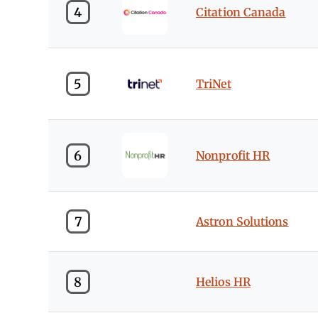
4
Citation Canada
5
TriNet
6
Nonprofit HR
7
Astron Solutions
8
Helios HR