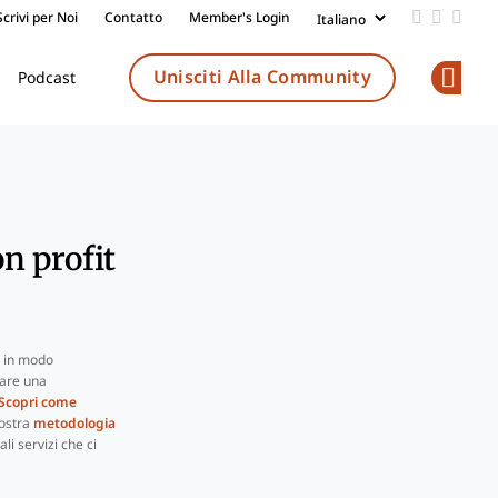
Scrivi per Noi
Contatto
Member's Login
Add us on
Follow 
Follo
Unisciti Alla Community
Podcast
Op
n profit
i in modo
rare una
Scopri come
nostra
metodologia
li servizi che ci