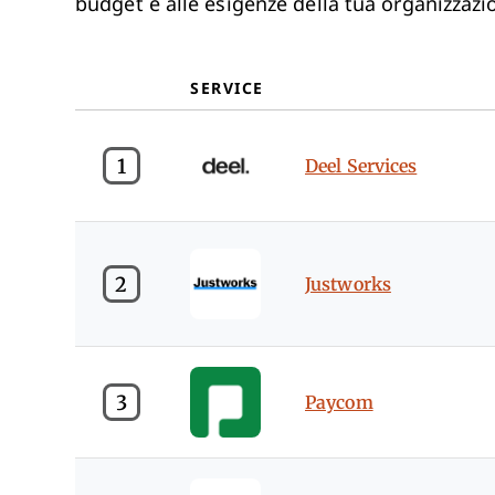
budget e alle esigenze della tua organizzazi
SERVICE
1
Deel Services
2
Justworks
3
Paycom