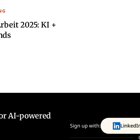
NG
rbeit 2025: KI +
nds
for AI-powered
Sign up with:
LinkedI