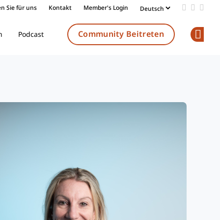
n Sie für uns
Kontakt
Member's Login
Add us on
Follow 
Follo
Community Beitreten
n
Podcast
Op