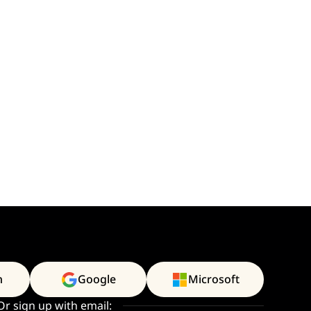
n
Google
Microsoft
Or sign up with email: