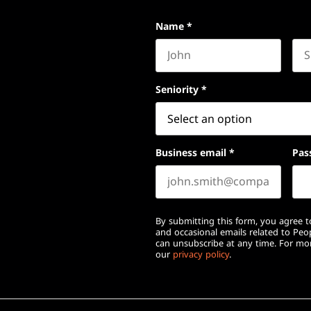
Name
*
First name
Las
Seniority
*
Business email
*
Pas
By submitting this form, you agree to
and occasional emails related to Pe
can unsubscribe at any time. For mor
our
privacy policy
.