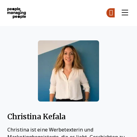
Menschen, die Menschen führen
Co
De
Skip to main content
Christina Kefala
Christina ist eine Werbetexterin und