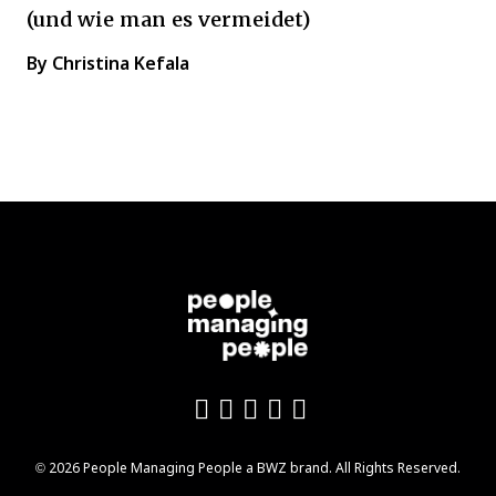
(und wie man es vermeidet)
By Christina Kefala
Like us on Facebook
Follow us on Twitter
Follow us on YouTu
Add us on LinkedI
Follow us on In
Opens new window
© 2026 People Managing People a
BWZ
brand. All Rights Reserved.