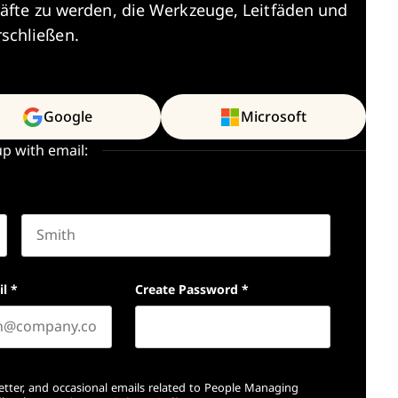
äfte zu werden, die Werkzeuge, Leitfäden und
rschließen.
Google
Microsoft
up with email:
Last name
il
*
Create Password
*
etter, and occasional emails related to People Managing