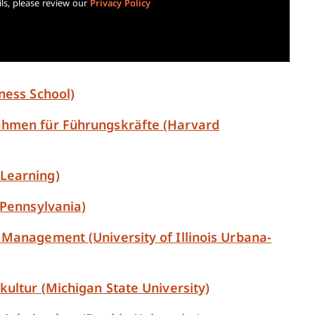
ls, please review our
Privacy Policy
ness School)
ahmen für Führungskräfte (Harvard
Learning)
 Pennsylvania)
 Management (University of Illinois Urbana-
ultur (Michigan State University)