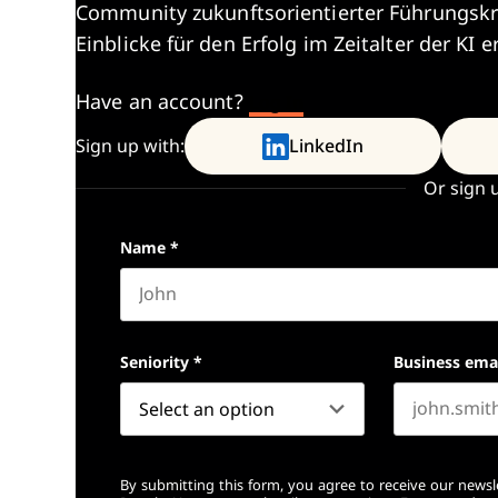
Community zukunftsorientierter Führungskr
Einblicke für den Erfolg im Zeitalter der KI e
Have an account?
Log In
Sign up with:
LinkedIn
Or sign 
Name
*
First name
Seniority
*
Business ema
By submitting this form, you agree to receive our newsl