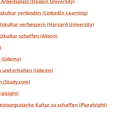
 Arbeitsplatz (Deakin University)
skultur verbinden (LinkedIn Learning)
skultur verbessern (Harvard University)
tzkultur schaffen (Alison)
)
r (Udemy)
n und erhalten (Udemy)
en (Study.com)
alsight)
istungsstarke Kultur zu schaffen (Pluralsight)