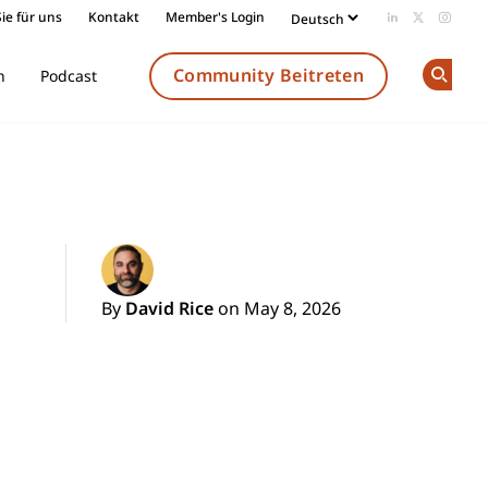
ie für uns
Kontakt
Member's Login
Add us on Li
Follow us
Follow
Community Beitreten
n
Podcast
Op
By
David Rice
on May 8, 2026