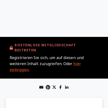
KOSTENLOSE MITGLIEDSCHAFT
BEITRETEN
Registrieren Sie sich, um auf diesen und
weiteren Inhalt zuzugreifen. Oder
hier
einloggen
.
Share through Email
Print this page
Share on Pinterest
Share on Twitter
Share on Faceboo
Share on Linke