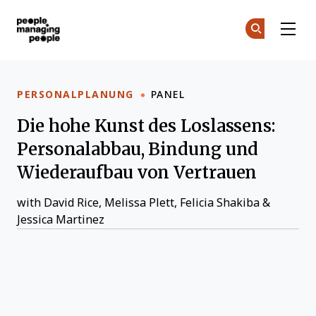
Menschen, die Menschen führen
Co
De
Skip to main content
PERSONALPLANUNG
PANEL
Die hohe Kunst des Loslassens:
Personalabbau, Bindung und
Wiederaufbau von Vertrauen
with
David Rice
,
Melissa Plett
,
Felicia Shakiba
&
Jessica Martinez