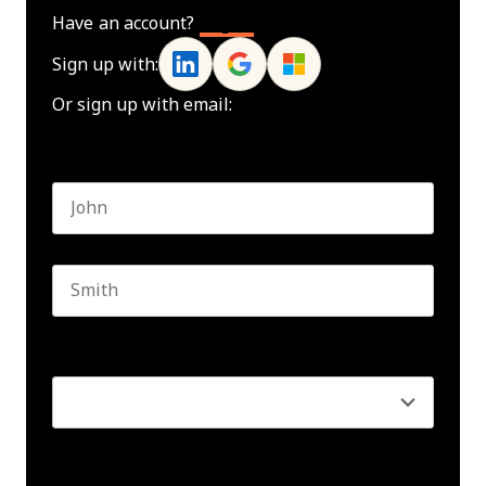
Have an account?
Log In
Sign up with:
Or sign up with email:
Name
*
First name
Last name
Seniority
*
Business email
*