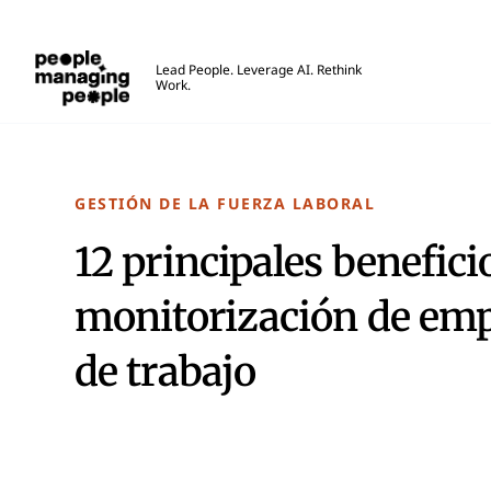
Personas que gestionan personas
Lead People. Leverage AI. Rethink
Work.
Skip to main content
GESTIÓN DE LA FUERZA LABORAL
12 principales benefici
monitorización de empl
de trabajo