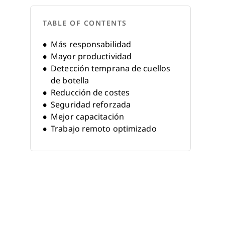
TABLE OF CONTENTS
Más responsabilidad
Mayor productividad
Detección temprana de cuellos
de botella
Reducción de costes
Seguridad reforzada
Mejor capacitación
Trabajo remoto optimizado
Seguimiento del progreso más
fluido
Mejor alineación con los
objetivos
Toma de decisiones informada
Mayor precisión en la
facturación