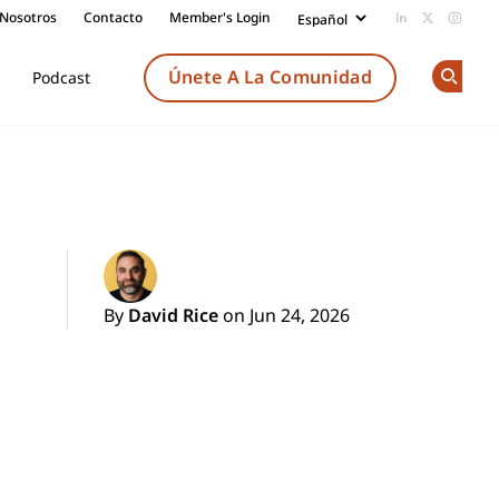
 Nosotros
Contacto
Member's Login
Add us on Li
Follow us
Follow
Únete A La Comunidad
Podcast
Op
By
David Rice
on Jun 24, 2026