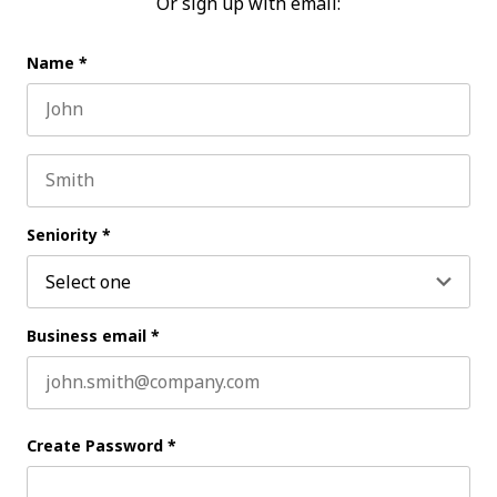
Or sign up with email:
Name
*
First name
Last name
Seniority
*
Business email
*
Create Password
*