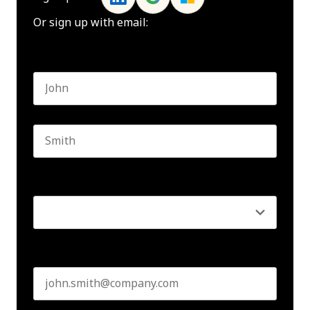
Or sign up with email:
Name
*
First name
Last name
Seniority
*
Business email
*