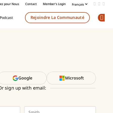
vez pour Nous
Contact
Member's Login
Add us on
Follow 
Follo
Rejoindre La Communauté
Podcast
Op
es
Google
Microsoft
Or sign up with email: