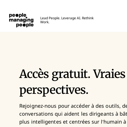
Gestion des personnes
Lead People. Leverage AI. Rethink
Work.
Skip to main content
Inscrivez-vous pour un compt
Accès gratuit. Vraies
perspectives.
Rejoignez-nous pour accéder à des outils, d
conversations qui aident les dirigeants à bâ
plus intelligentes et centrées sur l’humain à l