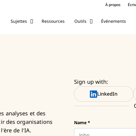
À propos
Écri
Ressources
Événements
Sujettes
Outils
e gratuit | Gérer les personn
Sign up with:
LinkedIn
es analyses et des
tir des organisations
Name
*
’ère de l’IA.