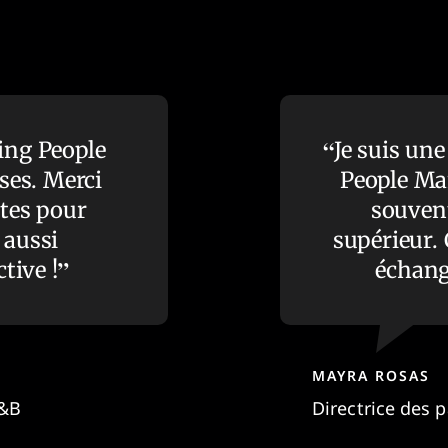
ing People
Je suis une
ses. Merci
People Man
ites pour
souven
 aussi
supérieur. 
tive !
échang
MAYRA ROSAS
B&B
Directrice des 