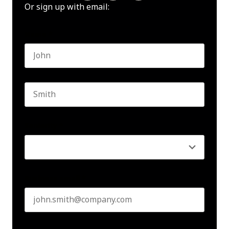
Or sign up with email:
Name
*
First name
Last name
Seniority
*
Business email
*