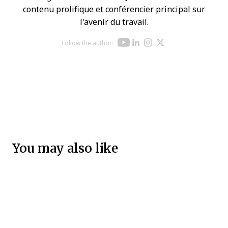
contenu prolifique et conférencier principal sur
l'avenir du travail.
Opens new win
Opens new w
Opens new 
Opens ne
Follow the author:
Opens new windo
You may also like