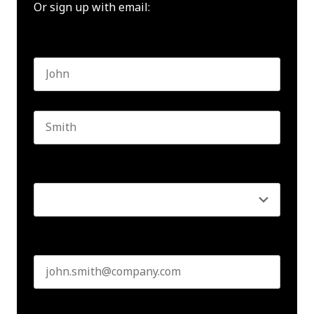
Or sign up with email:
Name
*
First name
Last name
Seniority
*
Business email
*