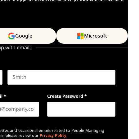
Google
Microsoft
up with email:
Last name
il
*
Create Password
*
etter, and occasional emails related to People Managing
ls, please review our
Privacy Policy