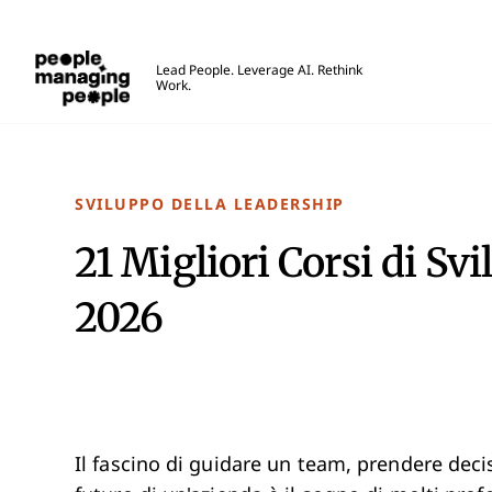
Gestione delle Persone
Lead People. Leverage AI. Rethink
Work.
Skip to main content
SVILUPPO DELLA LEADERSHIP
21 Migliori Corsi di Svi
2026
Il fascino di guidare un team, prendere deci