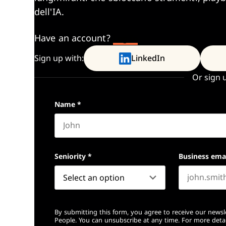
dell'IA.
Have an account?
Log In
Sign up with:
LinkedIn
Or sign 
Name
*
First name
Seniority
*
Business ema
By submitting this form, you agree to receive our newsl
People. You can unsubscribe at any time. For more detai