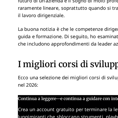
futuro di un'azienda è il sogno di molti profe
raramente lineare, soprattutto quando si tr
il lavoro dirigenziale.
La buona notizia è che le competenze dirige
guida e formazione. Di seguito, ho esaminato
che includono approfondimenti da leader azi
I migliori corsi di svilup
Ecco una selezione dei migliori corsi di svi
nel 2026:
Continua a leggere—e continua a guidare con int
Crea un account gratuito per terminare la le
lungimiranti che sbloccano strumenti, play