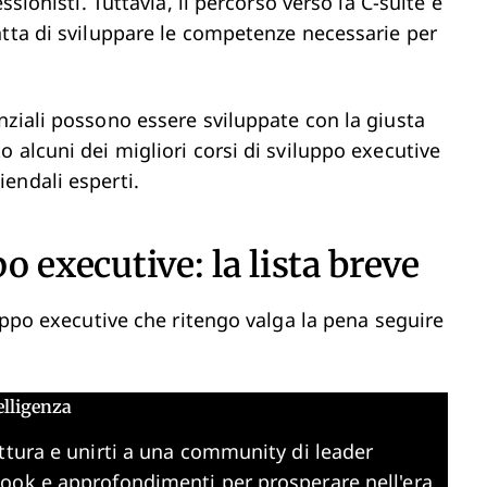
ssionisti. Tuttavia, il percorso verso la C-suite è
atta di sviluppare le competenze necessarie per
nziali possono essere sviluppate con la giusta
 alcuni dei migliori corsi di sviluppo executive
endali esperti.
po executive: la lista breve
luppo executive che ritengo valga la pena seguire
elligenza
ttura e unirti a una community di leader
book e approfondimenti per prosperare nell'era