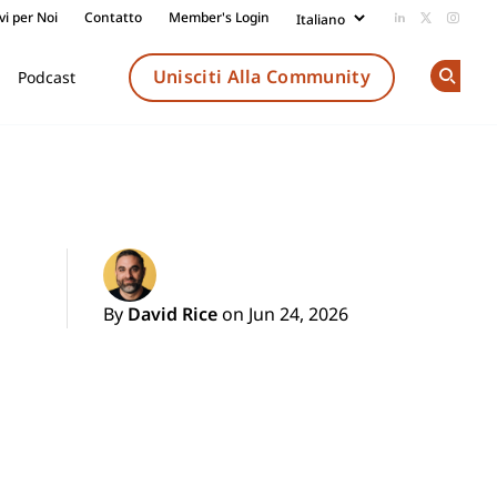
vi per Noi
Contatto
Member's Login
Add us on Li
Follow us
Follow
Unisciti Alla Community
Podcast
Op
By
David Rice
on Jun 24, 2026