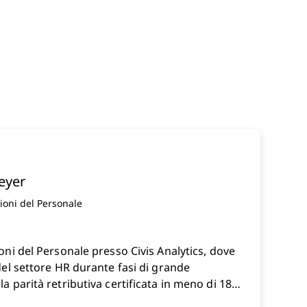
eyer
ioni del Personale
ew window
oni del Personale presso Civis Analytics, dove
del settore HR durante fasi di grande
a parità retributiva certificata in meno di 18
permanenza del personale grazie all’uso