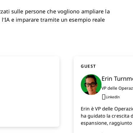
zati sulle persone che vogliono ampliare la
e l’IA e imparare tramite un esempio reale
GUEST
Erin Turnm
VP delle Operaz
LinkedIn
Opens n
Erin è VP delle Operazi
ha guidato la crescita 
espansione, raggiunto l
mesi e raddoppiato la 