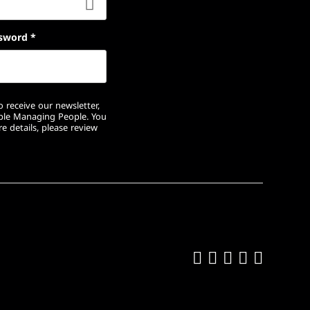
sword
*
 receive our newsletter,
ople Managing People. You
e details, please review
Like us on Fa
Follow us on
Follow us 
Add us o
Follow