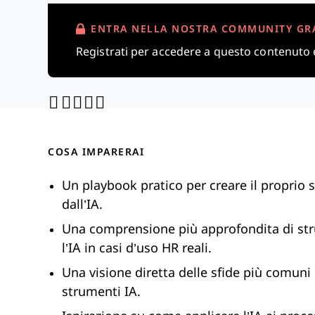
ENTRA NELLA NOSTRA COMMUNITY GR
Registrati per accedere a questo contenuto
Share through Email
Print this page
Share on Pinterest
Share on Twitter
Share on Facebook
Share on LinkedIn
COSA IMPARERAI
Un playbook pratico per creare il proprio
dall’IA.
Una comprensione più approfondita di str
l’IA in casi d’uso HR reali.
Una visione diretta delle sfide più comuni e
strumenti IA.