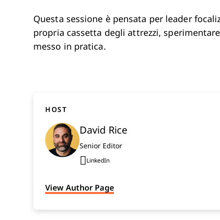
Questa sessione è pensata per leader focaliz
propria cassetta degli attrezzi, sperimentar
messo in pratica.
HOST
David Rice
Senior Editor
LinkedIn
Opens new window
View Author Page