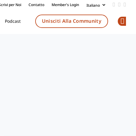
Scrivi per Noi
Contatto
Member's Login
Add us on
Follow 
Follo
Unisciti Alla Community
Podcast
Op