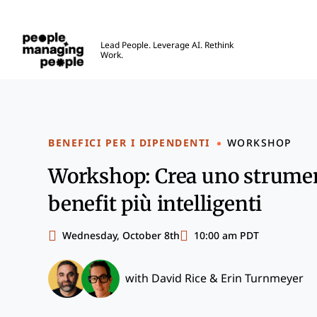
Gestione delle Persone
Lead People. Leverage AI. Rethink
Work.
Skip to main content
BENEFICI PER I DIPENDENTI
WORKSHOP
Workshop: Crea uno strument
benefit più intelligenti
Wednesday, October 8th
10:00 am PDT
with
David Rice
&
Erin Turnmeyer