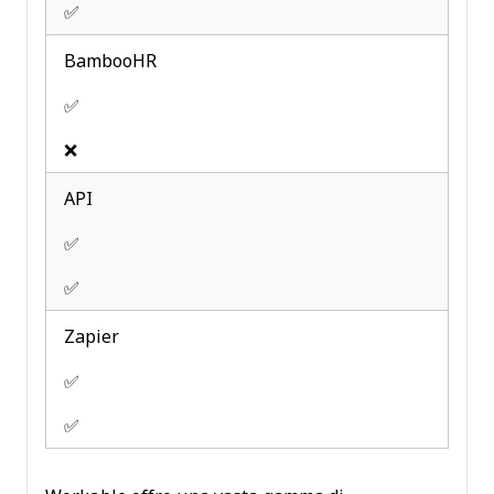
✅
BambooHR
✅
❌
API
✅
✅
Zapier
✅
✅