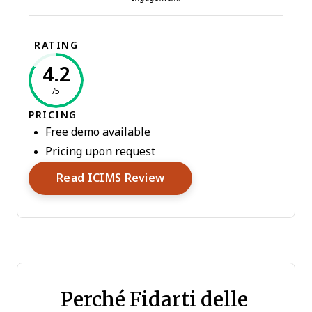
RATING
4.2
/5
PRICING
Free demo available
Pricing upon request
Opens New Window
Read ICIMS Review
Perché Fidarti delle