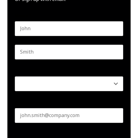
Name
*
First name
Last name
Seniority
*
Business email
*
Create Password
*