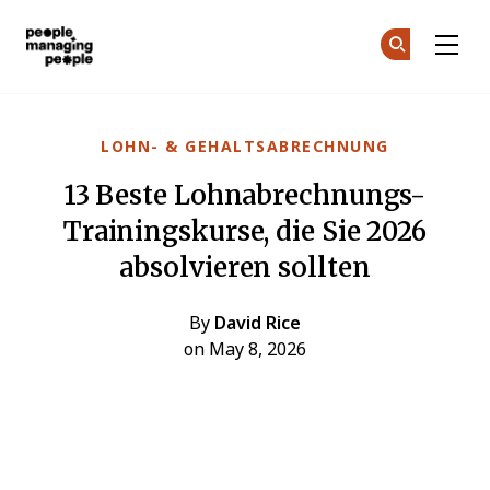
Menschen, die Menschen führen
Co
Co
Skip to main content
LOHN- & GEHALTSABRECHNUNG
13 Beste Lohnabrechnungs-
Trainingskurse, die Sie 2026
absolvieren sollten
By
David Rice
on May 8, 2026