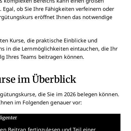
es komplexen Bereichs kann einen großen
gal, ob Sie Ihre Fähigkeiten verfeinern oder
rgütungskurs eröffnet Ihnen das notwendige
sten Kurse, die praktische Einblicke und
s in die Lernmöglichkeiten eintauchen, die Ihr
lg Ihres Teams beitragen können.
rse im Überblick
ergütungskurse, die Sie im 2026 belegen können.
h Ihnen im Folgenden genauer vor:
ligenter
en Beitrag fertigzulesen und Teil einer