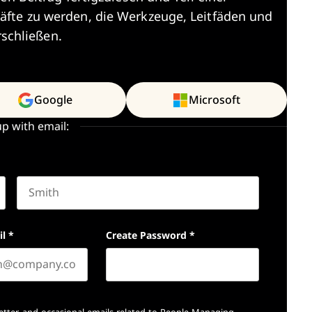
äfte zu werden, die Werkzeuge, Leitfäden und
rschließen.
Google
Microsoft
up with email:
Last name
il
*
Create Password
*