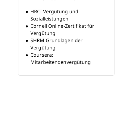
HRCI Vergütung und
Sozialleistungen
Cornell Online-Zertifikat für
Vergütung
SHRM Grundlagen der
Vergütung
Coursera:
Mitarbeitendenvergütung
managen
LinkedIn Learning: Vergütung
und Sozialleistungen im
Personalwesen
World at Work Zertifizierter
Vergütungsprofi (CCP)
AIHR Programm zum Zertifikat
in Vergütung und
Sozialleistungen
Vergütungskurse für