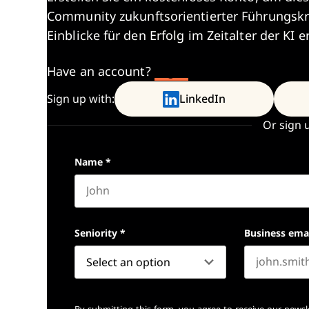
Community zukunftsorientierter Führungskr
Einblicke für den Erfolg im Zeitalter der KI e
Have an account?
Log In
Sign up with:
LinkedIn
Or sign 
Name
*
First name
Seniority
*
Business ema