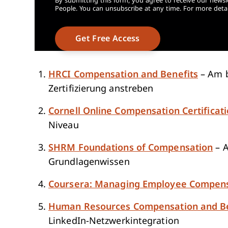
By submitting this form, you agree to receive our newsl
People. You can unsubscribe at any time. For more detai
HRCI Compensation and Benefits
– Am b
Zertifizierung anstreben
Cornell Online Compensation Certificat
Niveau
SHRM Foundations of Compensation
– A
Grundlagenwissen
Coursera: Managing Employee Compen
Human Resources Compensation and Ben
LinkedIn-Netzwerkintegration