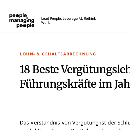
Menschen, die Menschen führen
Lead People. Leverage AI. Rethink
Work.
Skip to main content
LOHN- & GEHALTSABRECHNUNG
18 Beste Vergütungsle
Führungskräfte im Jah
Das Verständnis von Vergütung ist der Schl