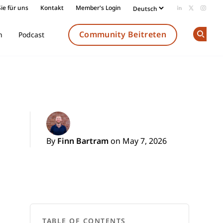
ie für uns
Kontakt
Member's Login
Add us on Li
Follow us
Follow
Community Beitreten
n
Podcast
Op
By
Finn Bartram
on May 7, 2026
TABLE OF CONTENTS