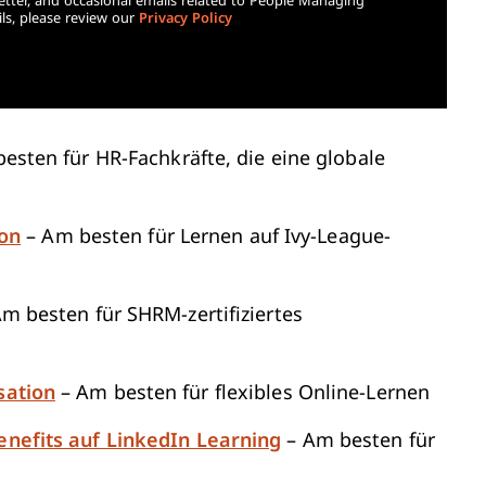
etter, and occasional emails related to People Managing
ls, please review our
Privacy Policy
esten für HR-Fachkräfte, die eine globale
ion
– Am besten für Lernen auf Ivy-League-
m besten für SHRM-zertifiziertes
sation
– Am besten für flexibles Online-Lernen
efits auf LinkedIn Learning
– Am besten für