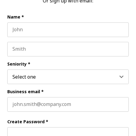
Or sign up with email:
Name
*
First name
Last name
Seniority
*
Business email
*
Create Password
*