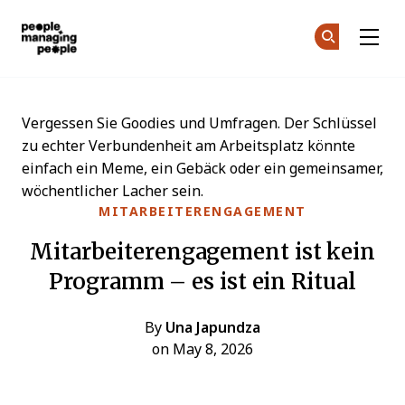
Menschen, die Menschen führen
Co
Co
Skip to main content
Vergessen Sie Goodies und Umfragen. Der Schlüssel
zu echter Verbundenheit am Arbeitsplatz könnte
einfach ein Meme, ein Gebäck oder ein gemeinsamer,
wöchentlicher Lacher sein.
MITARBEITERENGAGEMENT
Mitarbeiterengagement ist kein
Programm – es ist ein Ritual
By
Una Japundza
on May 8, 2026