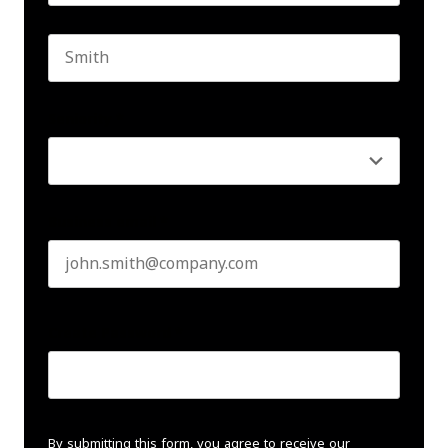
First name
Last name
Seniority
*
Business email
*
Create Password
*
By submitting this form, you agree to receive our