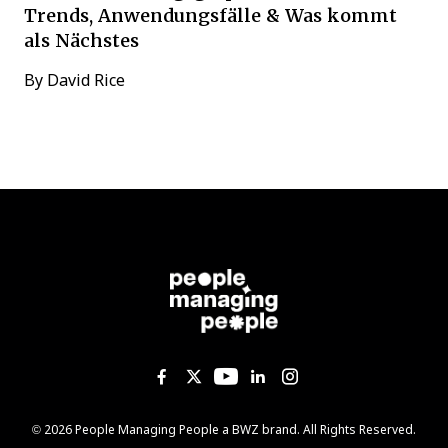
Trends, Anwendungsfälle & Was kommt
als Nächstes
By
David Rice
Like us on Facebook
Follow us on Twitter
Follow us on YouTub
Add us on Linked
Follow us on I
Opens new window
© 2026 People Managing People a
BWZ
brand. All Rights Reserved.