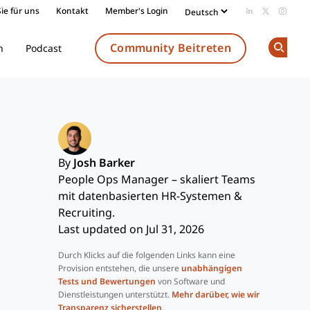
ie für uns
Kontakt
Member's Login
Add us on Li
Follow us
Follow
Community Beitreten
n
Podcast
Op
By
Josh Barker
People Ops Manager – skaliert Teams
mit datenbasierten HR-Systemen &
Recruiting.
Last updated on Jul 31, 2026
Durch Klicks auf die folgenden Links kann eine
Provision entstehen, die unsere
unabhängigen
Tests und Bewertungen
von Software und
Dienstleistungen unterstützt.
Mehr darüber, wie wir
Transparenz sicherstellen
.