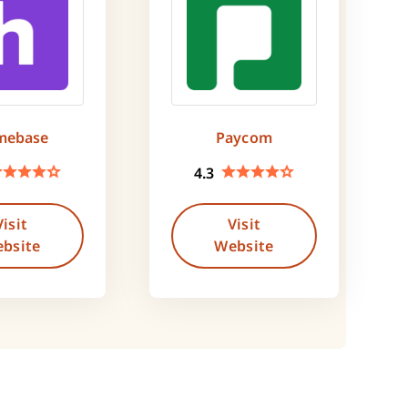
mebase
Paycom
4.3
Visit
Visit
bsite
Website