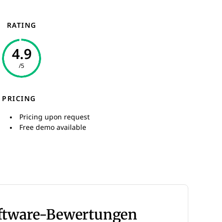
RATING
4.9
/5
PRICING
Pricing upon request
Free demo available
oftware-Bewertungen