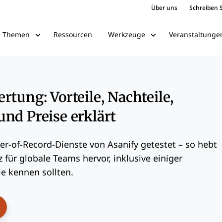
Über uns
Schreiben S
Ressourcen
Veranstaltunge
Themen
Werkzeuge
rtung: Vorteile, Nachteile,
nd Preise erklärt
er-of-Record-Dienste von Asanify getestet – so hebt
z für globale Teams hervor, inklusive einiger
e kennen sollten.
ens New Window