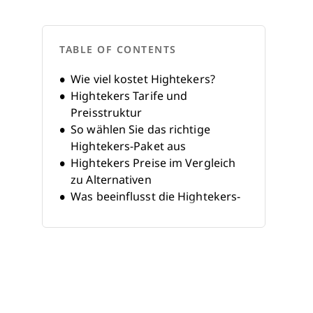
TABLE OF CONTENTS
Wie viel kostet Hightekers?
Hightekers Tarife und
Preisstruktur
So wählen Sie das richtige
Hightekers-Paket aus
Hightekers Preise im Vergleich
zu Alternativen
Was beeinflusst die Hightekers-
Preise?
Zusätzliche Kosten, auf die Sie
achten sollten
Ist Hightekers den Preis wert?
Hightekers Preis-FAQs