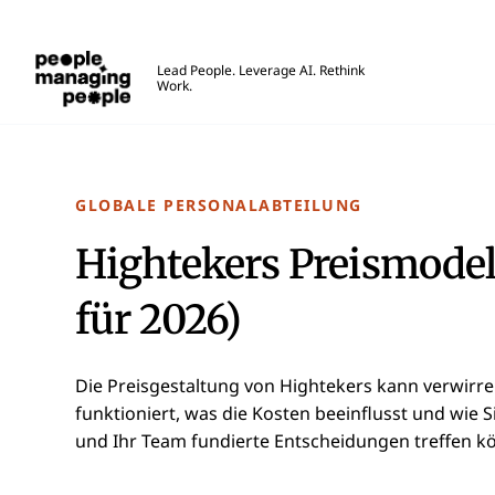
Menschen, die Menschen führen
Lead People. Leverage AI. Rethink
Work.
Skip to main content
GLOBALE PERSONALABTEILUNG
Hightekers Preismodell
für 2026)
Die Preisgestaltung von Hightekers kann verwirren
funktioniert, was die Kosten beeinflusst und wie
und Ihr Team fundierte Entscheidungen treffen k