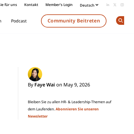
ie für uns
Kontakt
Member's Login
Add us on Li
Follow us
Follow
Community Beitreten
n
Podcast
Op
By
Faye Wai
on May 9, 2026
Bleiben Sie zu allen HR- & Leadership-Themen auf
dem Laufenden.
Abonnieren Sie unseren
Newsletter