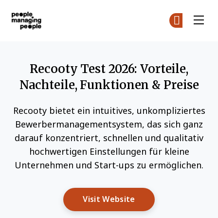
Menschen, die Menschen führen
Co
Co
Skip to main content
Recooty Test 2026: Vorteile,
Nachteile, Funktionen & Preise
Recooty bietet ein intuitives, unkompliziertes
Bewerbermanagementsystem, das sich ganz
darauf konzentriert, schnellen und qualitativ
hochwertigen Einstellungen für kleine
Unternehmen und Start-ups zu ermöglichen.
Opens New Window
Visit Website