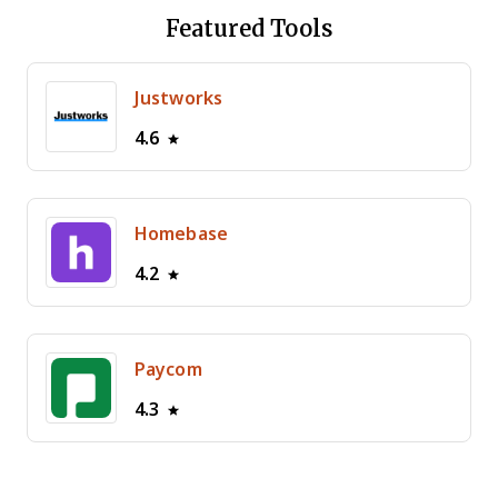
Featured Tools
Justworks
4.6
Homebase
4.2
Paycom
4.3