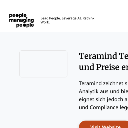
Menschen, die Menschen führen
Lead People. Leverage AI. Rethink
Work.
Skip to main content
Teramind Tes
und Preise e
Opens new window
Teramind zeichnet s
Analytik aus und bi
eignet sich jedoch 
und Compliance leg
Op
Visit Website