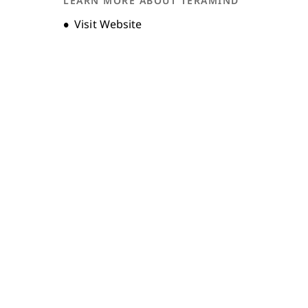
LEARN MORE ABOUT TERAMIND
Unternehmensgeschichte
Opens new window
Visit Website