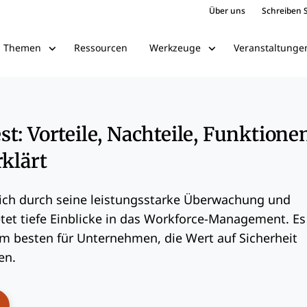
Über uns
Schreiben S
Ressourcen
Veranstaltunge
Themen
Werkzeuge
t: Vorteile, Nachteile, Funktione
rklärt
ich durch seine leistungsstarke Überwachung und
etet tiefe Einblicke in das Workforce-Management. Es
am besten für Unternehmen, die Wert auf Sicherheit
en.
ens New Window