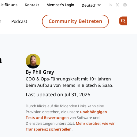
ie für uns
Kontakt
Member's Login
Add us on Li
Follow us
Follow
Community Beitreten
n
Podcast
Op
n
By
Phil Gray
COO & Ops-Führungskraft mit 10+ Jahren
beim Aufbau von Teams in Biotech & SaaS.
Last updated on Jul 31, 2026
Durch Klicks auf die folgenden Links kann eine
Provision entstehen, die unsere
unabhängigen
Tests und Bewertungen
von Software und
Dienstleistungen unterstützt.
Mehr darüber, wie wir
Transparenz sicherstellen
.