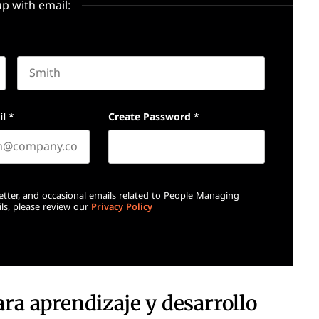
up with email:
Last name
il
*
Create Password
*
etter, and occasional emails related to People Managing
ls, please review our
Privacy Policy
ara aprendizaje y desarrollo