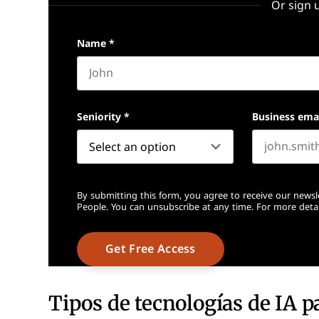
Or sign 
Name
*
First name
Seniority
*
Business ema
By submitting this form, you agree to receive our newsl
People. You can unsubscribe at any time. For more detai
Tipos de tecnologías de IA p