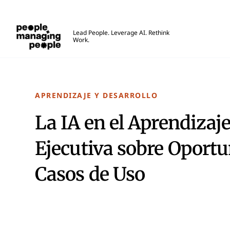
Personas que gestionan personas
Lead People. Leverage AI. Rethink
Work.
Skip to main content
APRENDIZAJE Y DESARROLLO
La IA en el Aprendizaje
Ejecutiva sobre Oportu
Casos de Uso