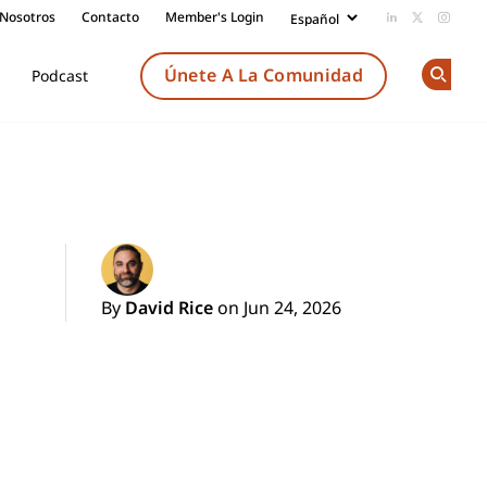
 Nosotros
Contacto
Member's Login
Add us on Li
Follow us
Follow
Únete A La Comunidad
Podcast
Op
By
David Rice
on Jun 24, 2026