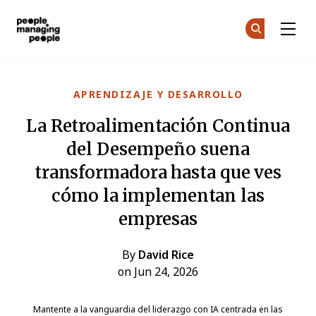
Personas que gestionan personas
Ún
Ún
Skip to main content
APRENDIZAJE Y DESARROLLO
La Retroalimentación Continua
del Desempeño suena
transformadora hasta que ves
cómo la implementan las
empresas
By
David Rice
on Jun 24, 2026
Mantente a la vanguardia del liderazgo con IA centrada en las