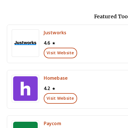
Featured Too
Justworks
4.6
Visit Website
Homebase
4.2
Visit Website
Paycom