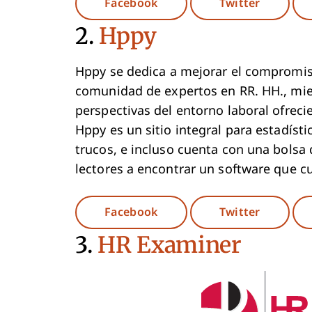
Opens New Window
Opens N
Facebook
Twitter
2.
Hppy
Hppy se dedica a mejorar el compromis
comunidad de expertos en RR. HH., mie
perspectivas del entorno laboral ofreci
Hppy es un sitio integral para estadísti
trucos, e incluso cuenta con una bolsa
lectores a encontrar un software que c
Opens New Window
Opens N
Facebook
Twitter
3.
HR Examiner