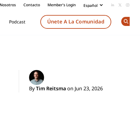
 Nosotros
Contacto
Member's Login
Add us on Li
Follow us
Follow
Únete A La Comunidad
Podcast
Op
By
Tim Reitsma
on Jun 23, 2026