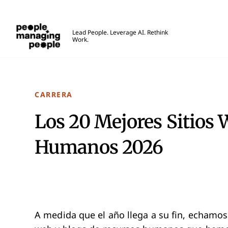
Personas que gestionan personas
Lead People. Leverage AI. Rethink
Work.
Skip to main content
CARRERA
Los 20 Mejores Sitios 
Humanos 2026
A medida que el año llega a su fin, echamos 